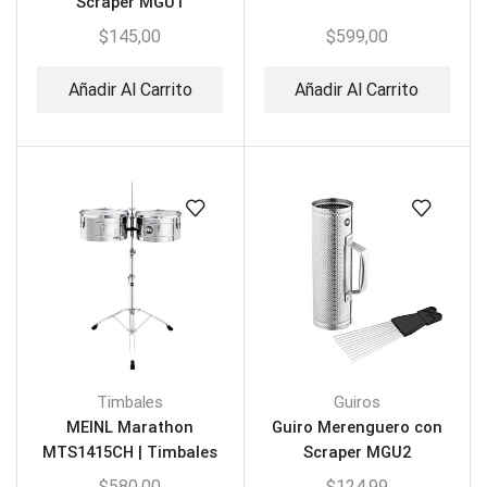
Scraper MGU1
$
145,00
$
599,00
Añadir Al Carrito
Añadir Al Carrito
Timbales
Guiros
MEINL Marathon
Guiro Merenguero con
MTS1415CH | Timbales
Scraper MGU2
de acero cromado
$
580,00
$
124,99