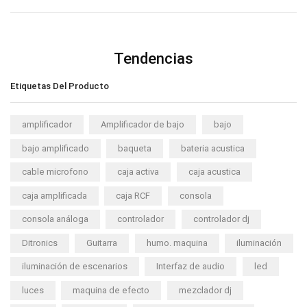
Tendencias
Etiquetas Del Producto
amplificador
Amplificador de bajo
bajo
bajo amplificado
baqueta
bateria acustica
cable microfono
caja activa
caja acustica
caja amplificada
caja RCF
consola
consola análoga
controlador
controlador dj
Ditronics
Guitarra
humo. maquina
iluminación
iluminación de escenarios
Interfaz de audio
led
luces
maquina de efecto
mezclador dj