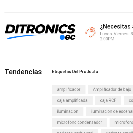
¿Necesitas
Lunes-Viernes: 8
2:00PM
Tendencias
Etiquetas Del Producto
amplificador
Amplificador de bajo
caja amplificada
caja RCF
co
iluminación
iluminación de escena
microfono condensador
microfono