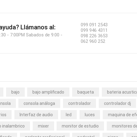
099 091 2543
 ayuda?
Llámanos al:
099 946 4311
:30 - 7:00PM Sabados de 9:00 -
098 226 3653
062 960 252
bajo
bajo amplificado
baqueta
bateria acustic
nsola
consola análoga
controlador
controlador dj
rios
Interfaz de audio
led
luces
maquina de ef
 inalambrico
mixer
monitor de estudio
monitores de