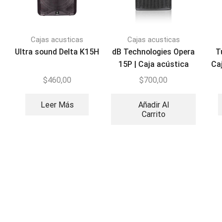
Cajas acusticas
Cajas acusticas
Ultra sound Delta K15H
dB Technologies Opera
T
15P | Caja acústica
Ca
activa 1200W
$
460,00
$
700,00
Leer Más
Añadir Al
Carrito