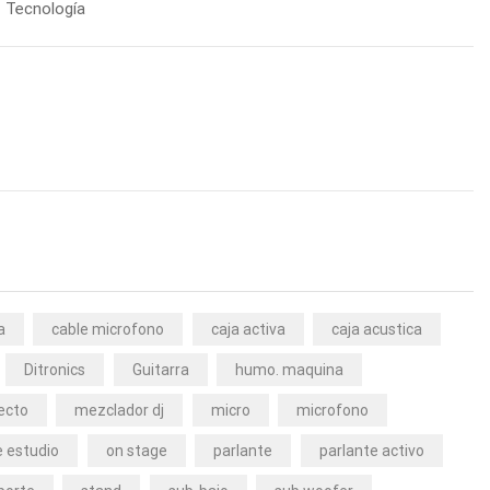
Tecnología
a
cable microfono
caja activa
caja acustica
Ditronics
Guitarra
humo. maquina
ecto
mezclador dj
micro
microfono
 estudio
on stage
parlante
parlante activo