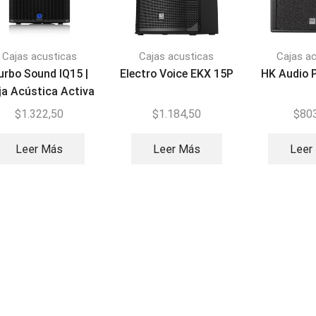
Cajas acusticas
Cajas acusticas
Cajas a
urbo Sound IQ15 |
Electro Voice EKX 15P
HK Audio 
ja Acústica Activa
2500W
$
1.322,50
$
1.184,50
$
80
Leer Más
Leer Más
Leer