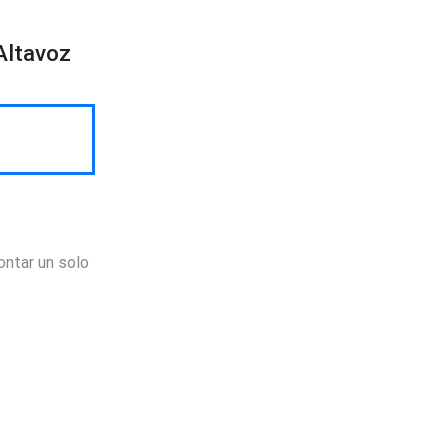
Altavoz
ntar un solo
Envio
100%
Gratis
productos seleccionados