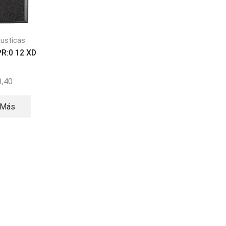
custicas
Cajas acusticas
Cajas acusticas
PR:0 12 XD
JBL SRX815p
RCF ART 745-A M
3,40
$
1.529,89
$
1.792,34
 Más
Leer Más
Leer Más