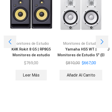
Monitores de Estudio
Monitores de Estudio
KRK Rokit 8 G5 | RP8G5
Yamaha HS5 WT |
JB
Monitores de estudio
Monitores de Estudio 5″ (El
activo
par)
$
769,00
$
810,00
$
667,00
Leer Más
Añadir Al Carrito