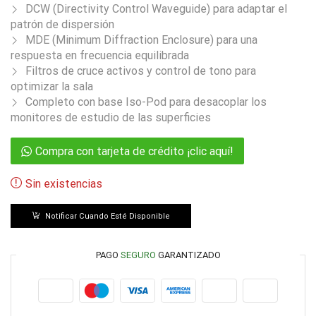
DCW (Directivity Control Waveguide) para adaptar el
patrón de dispersión
MDE (Minimum Diffraction Enclosure) para una
respuesta en frecuencia equilibrada
Filtros de cruce activos y control de tono para
optimizar la sala
Completo con base Iso-Pod para desacoplar los
monitores de estudio de las superficies
Compra con tarjeta de crédito ¡clic aquí!
Sin existencias
Notificar Cuando Esté Disponible
PAGO
SEGURO
GARANTIZADO