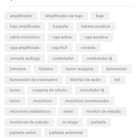
amplificador
Amplificador de bajo
bajo
bajo amplificado
baqueta
bateria acustica
cable microfono
caja activa
caja acustica
caja amplificada
caja RCF
consola
consola análoga
controlador
controlador dj
Ditronics
Guitarra
humo. maquina
iluminación
iluminación de escenarios
Interfaz de audio
led
luces
maquina de efecto
mezclador dj
micro
microfono
microfono condensador
microfono inalambrico
mixer
monitor de estudio
monitores de estudio
on stage
parlante
parlante activo
parlante ambiental