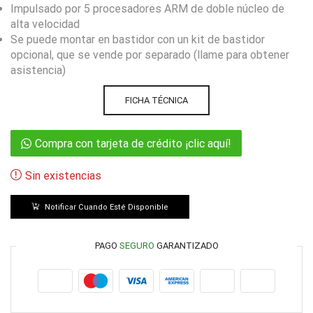
Impulsado por 5 procesadores ARM de doble núcleo de
alta velocidad
Se puede montar en bastidor con un kit de bastidor
opcional, que se vende por separado (llame para obtener
asistencia)
FICHA TÉCNICA
Compra con tarjeta de crédito ¡clic aquí!
Sin existencias
Notificar Cuando Esté Disponible
PAGO
SEGURO
GARANTIZADO