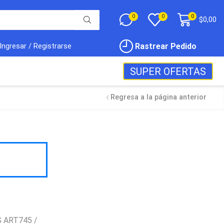
0
0
0
$
0,00
Rastrear Pedido
Ingresar / Registrarse
SUPER OFERTAS
Regresa a la página anterior
 ART745 /