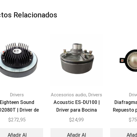
tos Relacionados
,
Drivers
Accesorios audio
Drivers
Driv
Eighteen Sound
Acoustic ES-DU100 |
Diafragm
2080T | Driver de
Driver para Bocina
Repuesto p
compresión
100W
MD502 p
$
272,95
$
24,99
$
75
21
Añadir Al
Añadir Al
Añad