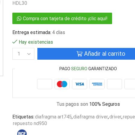
HDL30
Compra con tarjeta de crédito ¡clic aquí!
Entrega estimada:
4 días
Hay existencias
Añadir al carrito
PAGO
SEGURO
GARANTIZADO
Tus pagos son
100% Seguros
Etiquetas:
diafragma art745
,
diafragma driver
,
driver
,
repu
repuesto nd950