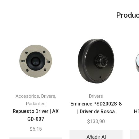
Produc
,
,
Accesorios
Drivers
Drivers
Parlantes
Eminence PSD2002S-8
Repuesto Driver | AX
| Driver de Rosca
HD
GD-007
$
133,90
$
5,15
Añadir Al