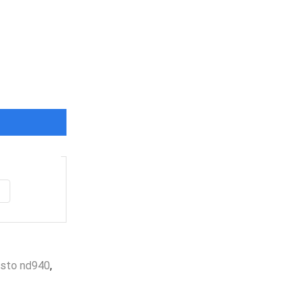
esto nd940
,
Envio
100%
Gratis
productos seleccionados