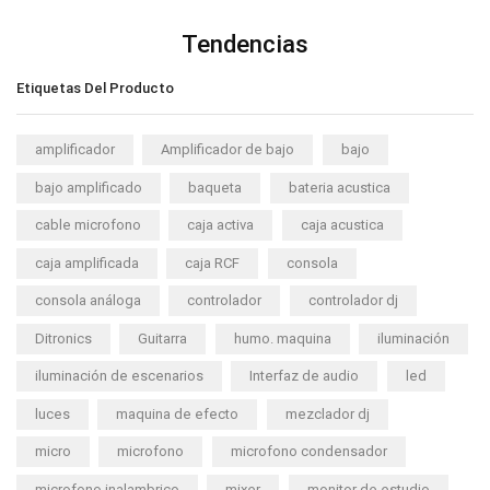
Tendencias
Etiquetas Del Producto
amplificador
Amplificador de bajo
bajo
bajo amplificado
baqueta
bateria acustica
cable microfono
caja activa
caja acustica
caja amplificada
caja RCF
consola
consola análoga
controlador
controlador dj
Ditronics
Guitarra
humo. maquina
iluminación
iluminación de escenarios
Interfaz de audio
led
luces
maquina de efecto
mezclador dj
micro
microfono
microfono condensador
microfono inalambrico
mixer
monitor de estudio