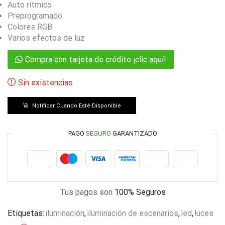
Auto rítmico
Preprogramado
Colores RGB
Varios efectos de luz
Compra con tarjeta de crédito ¡clic aquí!
Sin existencias
Notificar Cuando Esté Disponible
PAGO
SEGURO
GARANTIZADO
Tus pagos son
100% Seguros
Etiquetas:
iluminación
,
iluminación de escenarios
,
led
,
luces