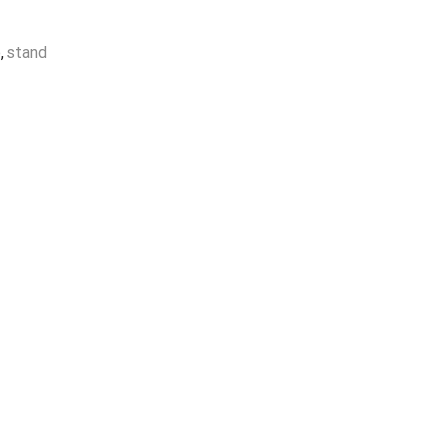
Garantía
de fabrica
en
todos los productos
o
,
stand
Varios metodos
de pago