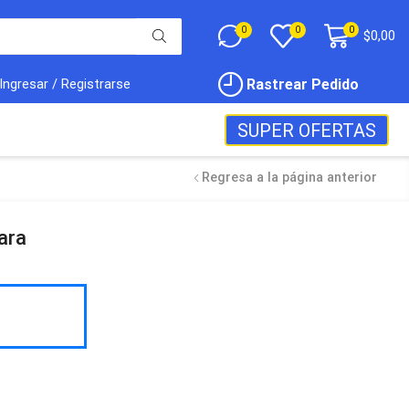
0
0
0
$
0,00
Rastrear Pedido
Ingresar / Registrarse
SUPER OFERTAS
Regresa a la página anterior
ara