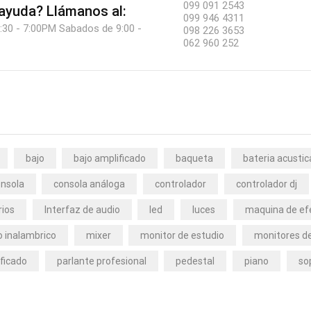
099 091 2543
 ayuda?
Llámanos al:
099 946 4311
:30 - 7:00PM Sabados de 9:00 -
098 226 3653
062 960 252
bajo
bajo amplificado
baqueta
bateria acustic
nsola
consola análoga
controlador
controlador dj
rios
Interfaz de audio
led
luces
maquina de ef
 inalambrico
mixer
monitor de estudio
monitores de
ficado
parlante profesional
pedestal
piano
so