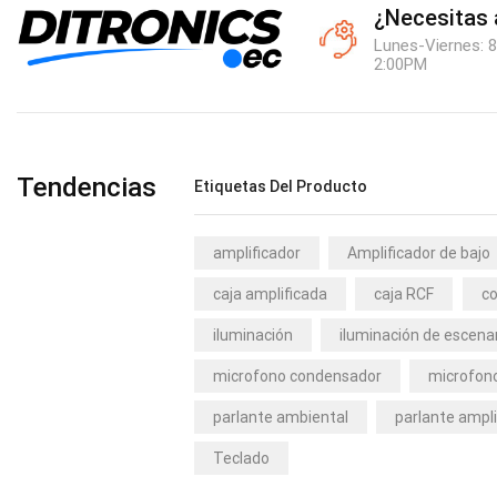
¿Necesitas
Lunes-Viernes: 8
2:00PM
Tendencias
Etiquetas Del Producto
amplificador
Amplificador de bajo
caja amplificada
caja RCF
co
iluminación
iluminación de escena
microfono condensador
microfono
parlante ambiental
parlante ampli
Teclado