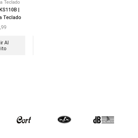
ra Teclado
Bajos
Stands para Teclad
 KS110B |
Stand para ukelele
Hercules KS400b 
a Teclado
Hércules UKS100B
Hercules Stand
,99
$
29,87
$
118,45
ir Al
Añadir Al
Añadir Al
rito
Carrito
Carrito