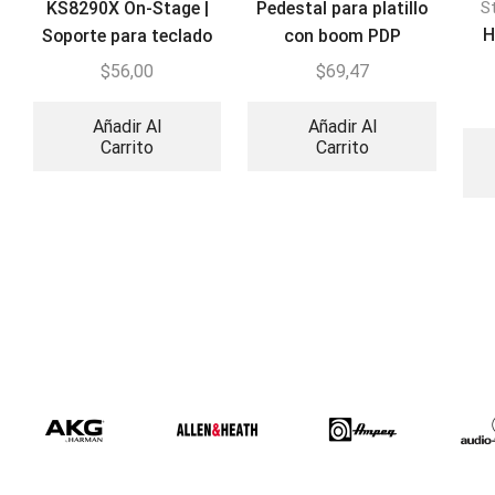
KS8290X On-Stage |
Pedestal para platillo
S
H
Soporte para teclado
con boom PDP
ERGO-LOK
PDCB710
$
56,00
$
69,47
Añadir Al
Añadir Al
Carrito
Carrito