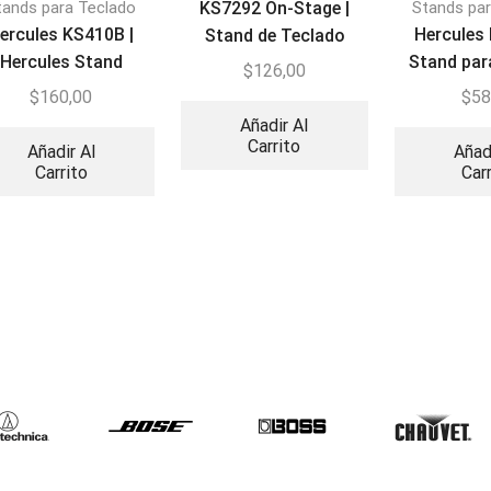
tands para Teclado
KS7292 On-Stage |
Stands pa
ercules KS410B |
Hercules
Stand de Teclado
Hercules Stand
Stand par
Doble X con Segundo
$
126,00
Nivel
$
160,00
$
58
Añadir Al
Carrito
Añadir Al
Añad
Carrito
Car