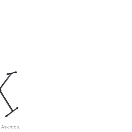
,
 Asientos
Stands para Guitarras y
Soportes y Asiento