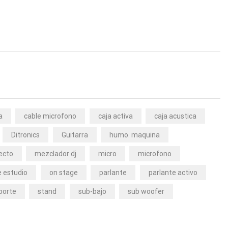
a
cable microfono
caja activa
caja acustica
Ditronics
Guitarra
humo. maquina
ecto
mezclador dj
micro
microfono
 estudio
on stage
parlante
parlante activo
porte
stand
sub-bajo
sub woofer