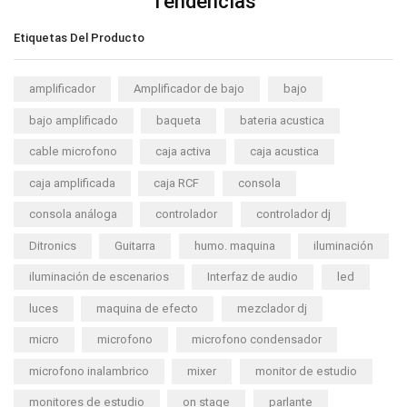
Tendencias
Etiquetas Del Producto
amplificador
Amplificador de bajo
bajo
bajo amplificado
baqueta
bateria acustica
cable microfono
caja activa
caja acustica
caja amplificada
caja RCF
consola
consola análoga
controlador
controlador dj
Ditronics
Guitarra
humo. maquina
iluminación
iluminación de escenarios
Interfaz de audio
led
luces
maquina de efecto
mezclador dj
micro
microfono
microfono condensador
microfono inalambrico
mixer
monitor de estudio
monitores de estudio
on stage
parlante