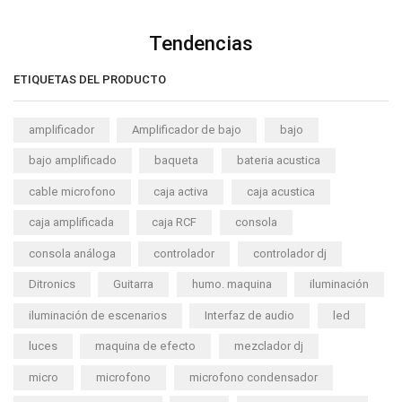
Tendencias
ETIQUETAS DEL PRODUCTO
amplificador
Amplificador de bajo
bajo
bajo amplificado
baqueta
bateria acustica
cable microfono
caja activa
caja acustica
caja amplificada
caja RCF
consola
consola análoga
controlador
controlador dj
Ditronics
Guitarra
humo. maquina
iluminación
iluminación de escenarios
Interfaz de audio
led
luces
maquina de efecto
mezclador dj
micro
microfono
microfono condensador