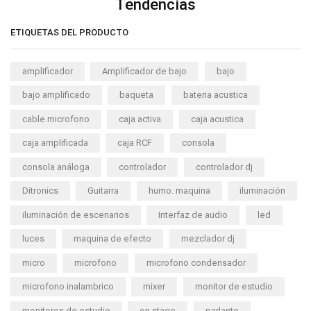
Tendencias
ETIQUETAS DEL PRODUCTO
amplificador
Amplificador de bajo
bajo
bajo amplificado
baqueta
bateria acustica
cable microfono
caja activa
caja acustica
caja amplificada
caja RCF
consola
consola análoga
controlador
controlador dj
Ditronics
Guitarra
humo. maquina
iluminación
iluminación de escenarios
Interfaz de audio
led
luces
maquina de efecto
mezclador dj
micro
microfono
microfono condensador
microfono inalambrico
mixer
monitor de estudio
monitores de estudio
on stage
parlante