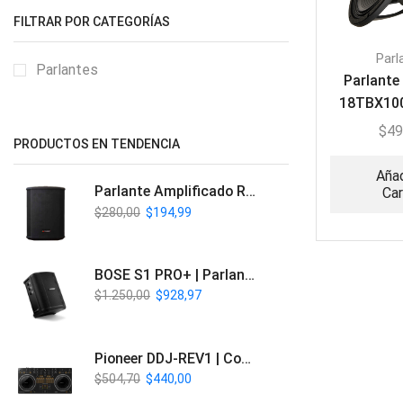
FILTRAR POR CATEGORÍAS
Parl
Parlantes
Parlante
18TBX10
Fer
$
49
PRODUCTOS EN TENDENCIA
Añad
Parlante Amplificado Recargable BT | Italy Audio ITL-PRO11
Car
$
280,00
$
194,99
BOSE S1 PRO+ | Parlante Profesional PA Inalámbrico
$
1.250,00
$
928,97
Pioneer DDJ-REV1 | Controlador DJ de 2 canales estilo Scratch
$
504,70
$
440,00