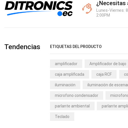
¿Necesitas
Lunes-Viernes: 8
2:00PM
Tendencias
ETIQUETAS DEL PRODUCTO
amplificador
Amplificador de bajo
caja amplificada
caja RCF
co
iluminación
iluminación de escena
microfono condensador
microfono
parlante ambiental
parlante ampli
Teclado