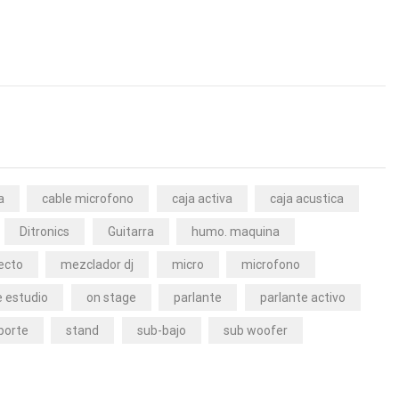
a
cable microfono
caja activa
caja acustica
Ditronics
Guitarra
humo. maquina
ecto
mezclador dj
micro
microfono
 estudio
on stage
parlante
parlante activo
porte
stand
sub-bajo
sub woofer