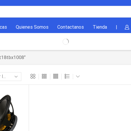
cas
Quienes Somos
Contactanos
Tienda
|
t18tbx1008”