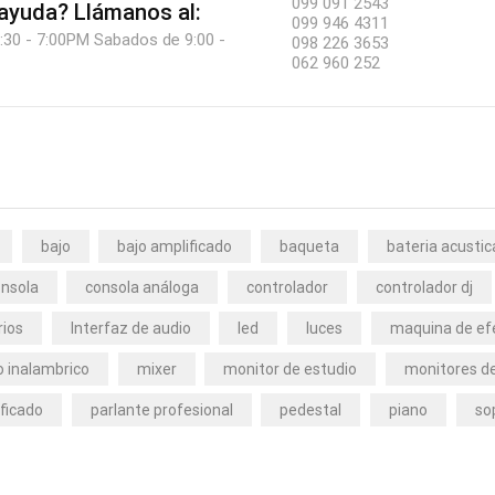
099 091 2543
 ayuda?
Llámanos al:
099 946 4311
:30 - 7:00PM Sabados de 9:00 -
098 226 3653
062 960 252
bajo
bajo amplificado
baqueta
bateria acustic
nsola
consola análoga
controlador
controlador dj
rios
Interfaz de audio
led
luces
maquina de ef
 inalambrico
mixer
monitor de estudio
monitores de
ficado
parlante profesional
pedestal
piano
so