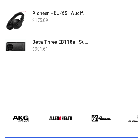
Pioneer HDJ-X5 | Audífonos para DJ
$
175,09
Beta Three EB118a | Sub Bajo Activo
$
901,61
Bose L1 PRO8 | Vertical Array
$
1.915,80
Beta Three N15a MP3 | Caja Activa
$
579,60
$
537,00