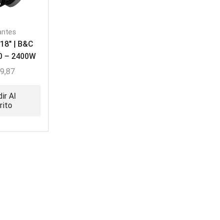
antes
 18″ | B&C
0 – 2400W
rita
9,87
ir Al
rito