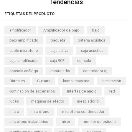
Tendencias
ETIQUETAS DEL PRODUCTO
amplificador
Amplificador de bajo
bajo
bajo amplificado
baqueta
bateria acustica
cable microfono
caja activa
caja acustica
caja amplificada
caja RCF
consola
consola análoga
controlador
controlador dj
Ditronics
Guitarra
humo. maquina
iluminación
iluminación de escenarios
Interfaz de audio
led
luces
maquina de efecto
mezclador dj
micro
microfono
microfono condensador
microfono inalambrico
mixer
monitor de estudio
monitores de estudio
on stage
parlante