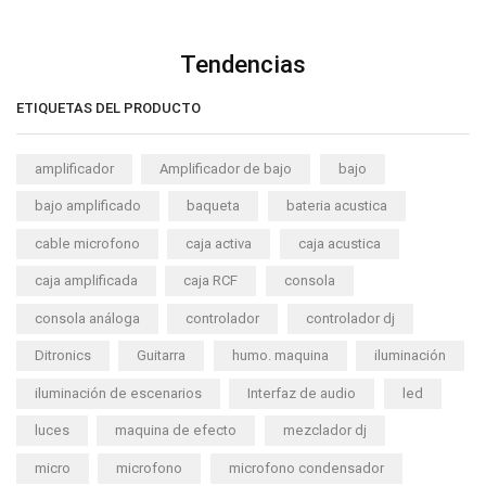
Tendencias
ETIQUETAS DEL PRODUCTO
amplificador
Amplificador de bajo
bajo
bajo amplificado
baqueta
bateria acustica
cable microfono
caja activa
caja acustica
caja amplificada
caja RCF
consola
consola análoga
controlador
controlador dj
Ditronics
Guitarra
humo. maquina
iluminación
iluminación de escenarios
Interfaz de audio
led
luces
maquina de efecto
mezclador dj
micro
microfono
microfono condensador