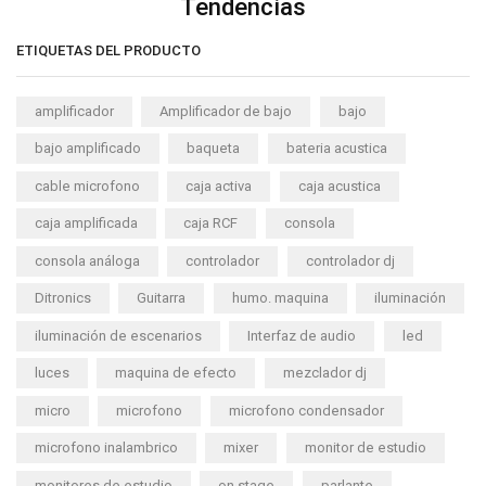
Tendencias
ETIQUETAS DEL PRODUCTO
amplificador
Amplificador de bajo
bajo
bajo amplificado
baqueta
bateria acustica
cable microfono
caja activa
caja acustica
caja amplificada
caja RCF
consola
consola análoga
controlador
controlador dj
Ditronics
Guitarra
humo. maquina
iluminación
iluminación de escenarios
Interfaz de audio
led
luces
maquina de efecto
mezclador dj
micro
microfono
microfono condensador
microfono inalambrico
mixer
monitor de estudio
monitores de estudio
on stage
parlante