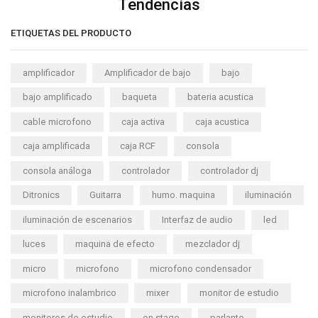
Tendencias
ETIQUETAS DEL PRODUCTO
amplificador
Amplificador de bajo
bajo
bajo amplificado
baqueta
bateria acustica
cable microfono
caja activa
caja acustica
caja amplificada
caja RCF
consola
consola análoga
controlador
controlador dj
Ditronics
Guitarra
humo. maquina
iluminación
iluminación de escenarios
Interfaz de audio
led
luces
maquina de efecto
mezclador dj
micro
microfono
microfono condensador
microfono inalambrico
mixer
monitor de estudio
monitores de estudio
on stage
parlante