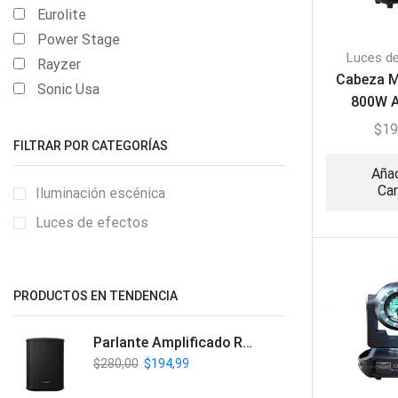
Eurolite
Power Stage
Luces d
Rayzer
Cabeza M
Sonic Usa
800W A
Eurolite
$
19
FILTRAR POR CATEGORÍAS
Añad
Car
Iluminación escénica
Luces de efectos
PRODUCTOS EN TENDENCIA
Parlante Amplificado Recargable BT | Italy Audio ITL-PRO11
$
280,00
$
194,99