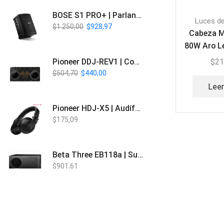
BOSE S1 PRO+ | Parlante Profesional PA Inalámbrico
Luces d
$
1.250,00
$
928,97
Cabeza M
80W Aro Le
Euro
$
21
Pioneer DDJ-REV1 | Controlador DJ de 2 canales estilo Scratch
$
504,70
$
440,00
Lee
Pioneer HDJ-X5 | Audífonos para DJ
$
175,09
Beta Three EB118a | Sub Bajo Activo
$
901,61
Bose L1 PRO8 | Vertical Array
$
1.915,80