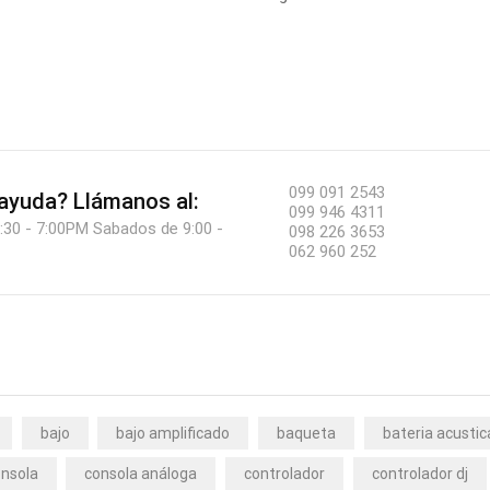
099 091 2543
 ayuda?
Llámanos al:
099 946 4311
:30 - 7:00PM Sabados de 9:00 -
098 226 3653
062 960 252
bajo
bajo amplificado
baqueta
bateria acustic
nsola
consola análoga
controlador
controlador dj