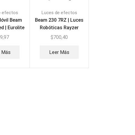
e efectos
Luces de efectos
óvil Beam
Beam 230 7RZ | Luces
d | Eurolite
Robóticas Rayzer
-MH92
9,97
$
700,40
r Más
Leer Más