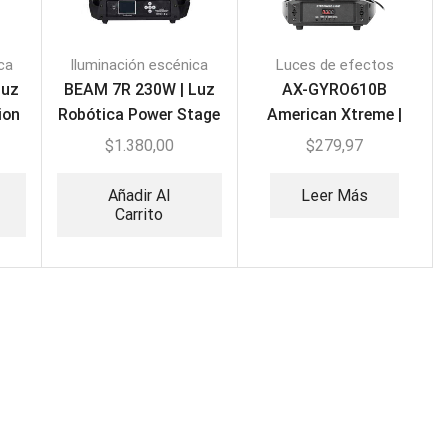
ca
Iluminación escénica
Luces de efectos
Luz
BEAM 7R 230W | Luz
AX-GYRO610B
ion
Robótica Power Stage
American Xtreme |
PS-MH002 (PAR)
Luz Robótica Giro
$
1.380,00
$
279,97
Swing
Añadir Al
Leer Más
Carrito