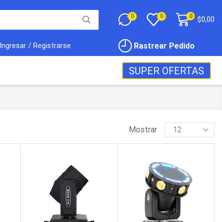
0
0
0
$
0,00
Rastrear Pedido
Ingresar / Registrarse
SUPER OFERTAS
Mostrar