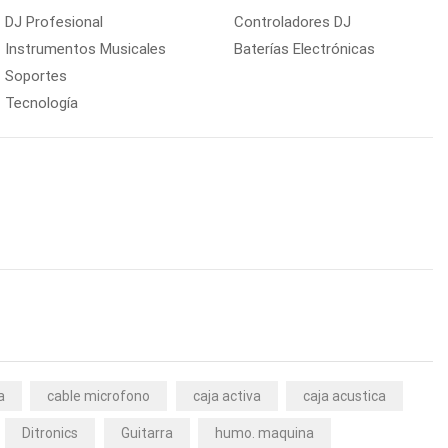
DJ Profesional
Controladores DJ
Instrumentos Musicales
Baterías Electrónicas
Soportes
Tecnología
a
cable microfono
caja activa
caja acustica
Ditronics
Guitarra
humo. maquina