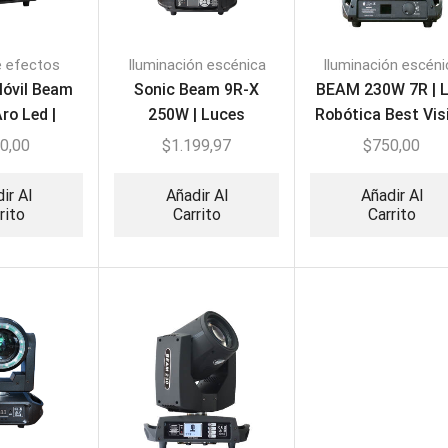
e efectos
Iluminación escénica
Iluminación escéni
óvil Beam
Sonic Beam 9R-X
BEAM 230W 7R | 
ro Led |
250W | Luces
Robótica Best Vis
 Euro-MH96
Robóticas (PAR)
0,00
$
1.199,97
$
750,00
ir Al
Añadir Al
Añadir Al
rito
Carrito
Carrito