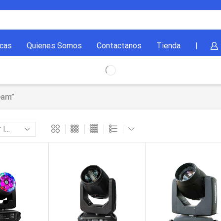
cas
Quienes Somos
Contactanos
Tienda
|
eam”