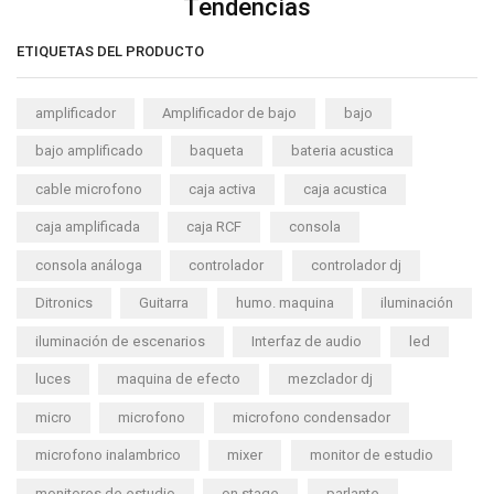
Tendencias
ETIQUETAS DEL PRODUCTO
amplificador
Amplificador de bajo
bajo
bajo amplificado
baqueta
bateria acustica
cable microfono
caja activa
caja acustica
caja amplificada
caja RCF
consola
consola análoga
controlador
controlador dj
Ditronics
Guitarra
humo. maquina
iluminación
iluminación de escenarios
Interfaz de audio
led
luces
maquina de efecto
mezclador dj
micro
microfono
microfono condensador
microfono inalambrico
mixer
monitor de estudio
monitores de estudio
on stage
parlante