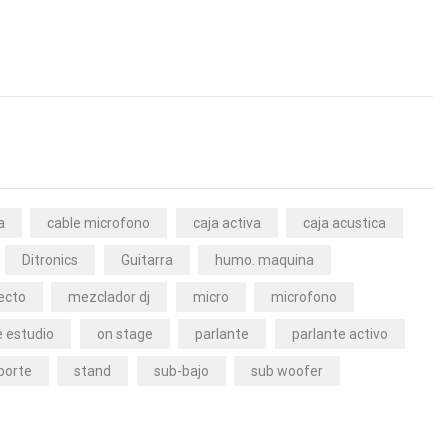
a
cable microfono
caja activa
caja acustica
Ditronics
Guitarra
humo. maquina
ecto
mezclador dj
micro
microfono
 estudio
on stage
parlante
parlante activo
porte
stand
sub-bajo
sub woofer