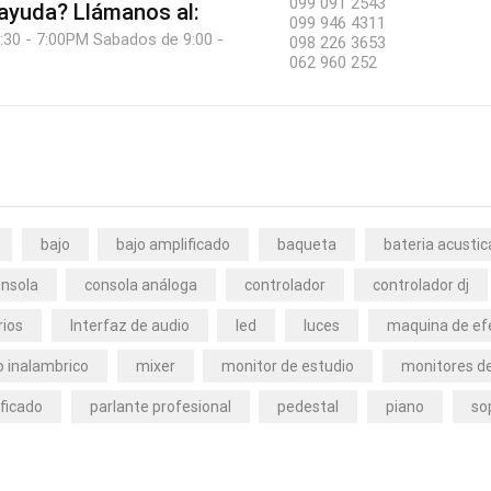
099 091 2543
 ayuda?
Llámanos al:
099 946 4311
:30 - 7:00PM Sabados de 9:00 -
098 226 3653
062 960 252
bajo
bajo amplificado
baqueta
bateria acustic
nsola
consola análoga
controlador
controlador dj
rios
Interfaz de audio
led
luces
maquina de ef
 inalambrico
mixer
monitor de estudio
monitores de
ficado
parlante profesional
pedestal
piano
so