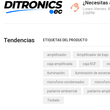
¿Necesitas
Lunes-Viernes: 8
2:00PM
Tendencias
ETIQUETAS DEL PRODUCTO
amplificador
Amplificador de bajo
caja amplificada
caja RCF
co
iluminación
iluminación de escena
microfono condensador
microfono
parlante ambiental
parlante ampli
Teclado