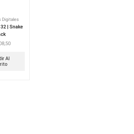
 Digitales
32 | Snake
ack
08,50
ir Al
rito