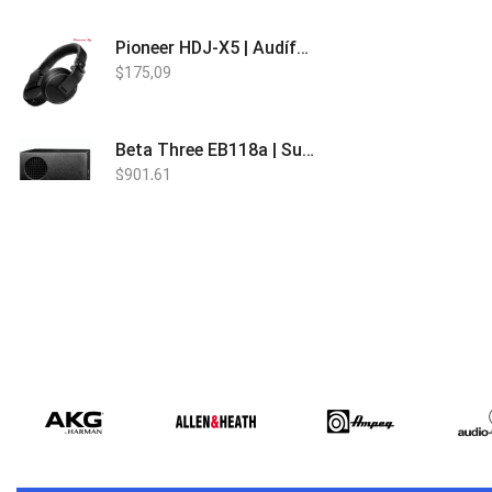
Pioneer HDJ-X5 | Audífonos para DJ
$
175,09
Beta Three EB118a | Sub Bajo Activo
$
901,61
Bose L1 PRO8 | Vertical Array
$
1.915,80
Beta Three N15a MP3 | Caja Activa
$
579,60
$
537,00