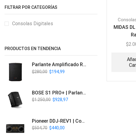
FILTRAR POR CATEGORÍAS
Consolas
Consolas Digitales
MIDAS DL 
R
$
2.0
PRODUCTOS EN TENDENCIA
Añad
Parlante Amplificado Recargable BT | Italy Audio ITL-PRO11
Car
$
280,00
$
194,99
BOSE S1 PRO+ | Parlante Profesional PA Inalámbrico
$
1.250,00
$
928,97
Pioneer DDJ-REV1 | Controlador DJ de 2 canales estilo Scratch
$
504,70
$
440,00