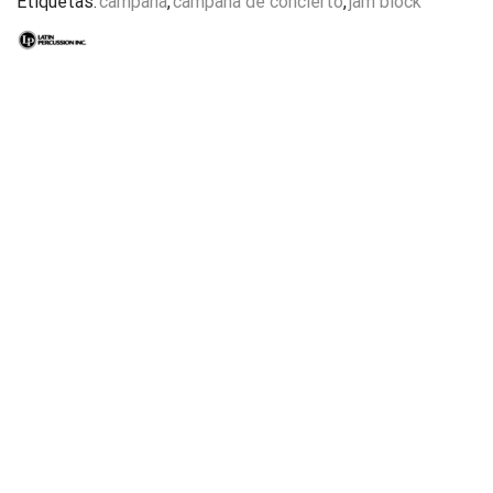
Etiquetas:
campana
,
campana de concierto
,
jam block