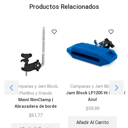
Productos Relacionados
,
Campanas y Jam Block
Campanas y Jam Block
Jam Block LP1205 Hi Pitch
C
Platillos y Stands
Azul
Meinl RimClamp |
Abrazadera de borde
$
59,99
percusión
$
61,77
Añadir Al Carrito