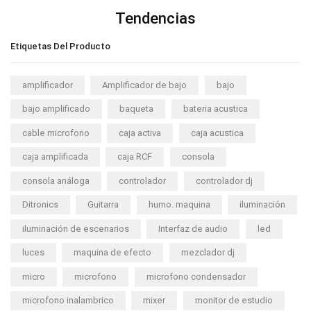
Tendencias
Etiquetas Del Producto
amplificador
Amplificador de bajo
bajo
bajo amplificado
baqueta
bateria acustica
cable microfono
caja activa
caja acustica
caja amplificada
caja RCF
consola
consola análoga
controlador
controlador dj
Ditronics
Guitarra
humo. maquina
iluminación
iluminación de escenarios
Interfaz de audio
led
luces
maquina de efecto
mezclador dj
micro
microfono
microfono condensador
microfono inalambrico
mixer
monitor de estudio