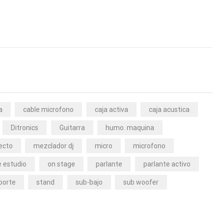
a
cable microfono
caja activa
caja acustica
Ditronics
Guitarra
humo. maquina
ecto
mezclador dj
micro
microfono
 estudio
on stage
parlante
parlante activo
porte
stand
sub-bajo
sub woofer