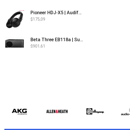
Pioneer HDJ-X5 | Audífonos para DJ
$
175,09
Beta Three EB118a | Sub Bajo Activo
$
901,61
Bose L1 PRO8 | Vertical Array
$
1.915,80
Beta Three N15a MP3 | Caja Activa
$
579,60
$
537,00