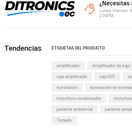
¿Necesitas
Lunes-Viernes: 8
2:00PM
Tendencias
ETIQUETAS DEL PRODUCTO
amplificador
Amplificador de bajo
caja amplificada
caja RCF
co
iluminación
iluminación de escena
microfono condensador
microfono
parlante ambiental
parlante ampli
Teclado