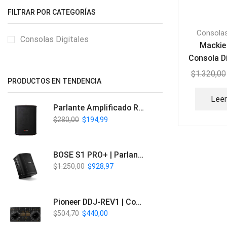
FILTRAR POR CATEGORÍAS
Consolas
Consolas Digitales
Mackie
Consola Di
can
$
1.320,00
PRODUCTOS EN TENDENCIA
Lee
Parlante Amplificado Recargable BT | Italy Audio ITL-PRO11
$
280,00
$
194,99
BOSE S1 PRO+ | Parlante Profesional PA Inalámbrico
$
1.250,00
$
928,97
Pioneer DDJ-REV1 | Controlador DJ de 2 canales estilo Scratch
$
504,70
$
440,00