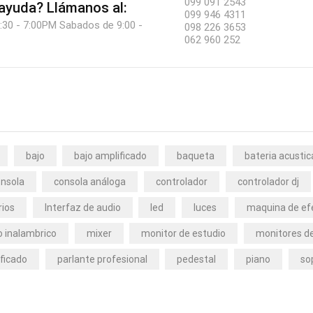
099 091 2543
 ayuda?
Llámanos al:
099 946 4311
:30 - 7:00PM Sabados de 9:00 -
098 226 3653
062 960 252
bajo
bajo amplificado
baqueta
bateria acustic
nsola
consola análoga
controlador
controlador dj
rios
Interfaz de audio
led
luces
maquina de ef
 inalambrico
mixer
monitor de estudio
monitores de
ficado
parlante profesional
pedestal
piano
so