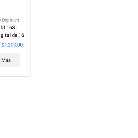
 Digitales
 DL16S |
gital de 16
ales
$
1.200,00
r Más