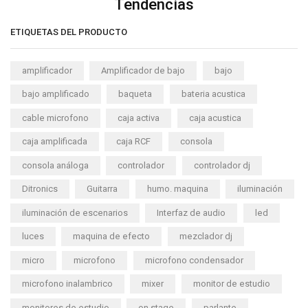
Tendencias
ETIQUETAS DEL PRODUCTO
amplificador
Amplificador de bajo
bajo
bajo amplificado
baqueta
bateria acustica
cable microfono
caja activa
caja acustica
caja amplificada
caja RCF
consola
consola análoga
controlador
controlador dj
Ditronics
Guitarra
humo. maquina
iluminación
iluminación de escenarios
Interfaz de audio
led
luces
maquina de efecto
mezclador dj
micro
microfono
microfono condensador
microfono inalambrico
mixer
monitor de estudio
monitores de estudio
on stage
parlante