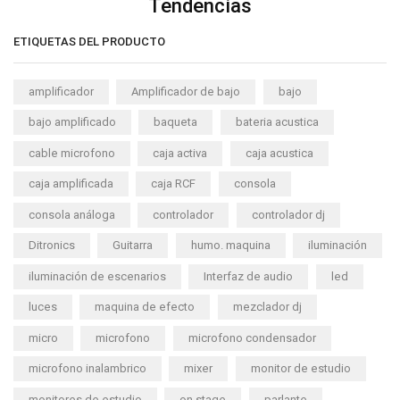
Tendencias
ETIQUETAS DEL PRODUCTO
amplificador
Amplificador de bajo
bajo
bajo amplificado
baqueta
bateria acustica
cable microfono
caja activa
caja acustica
caja amplificada
caja RCF
consola
consola análoga
controlador
controlador dj
Ditronics
Guitarra
humo. maquina
iluminación
iluminación de escenarios
Interfaz de audio
led
luces
maquina de efecto
mezclador dj
micro
microfono
microfono condensador
microfono inalambrico
mixer
monitor de estudio
monitores de estudio
on stage
parlante