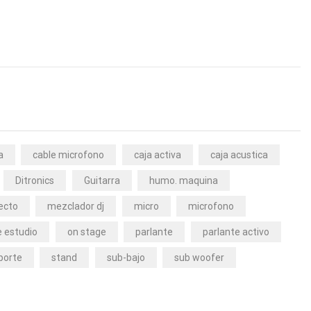
a
cable microfono
caja activa
caja acustica
Ditronics
Guitarra
humo. maquina
ecto
mezclador dj
micro
microfono
 estudio
on stage
parlante
parlante activo
porte
stand
sub-bajo
sub woofer