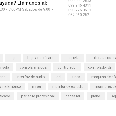
099 091 2543
 ayuda?
Llámanos al:
099 946 4311
:30 - 7:00PM Sabados de 9:00 -
098 226 3653
062 960 252
bajo
bajo amplificado
baqueta
bateria acustic
nsola
consola análoga
controlador
controlador dj
rios
Interfaz de audio
led
luces
maquina de ef
 inalambrico
mixer
monitor de estudio
monitores de
ficado
parlante profesional
pedestal
piano
so