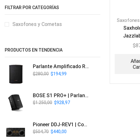
FILTRAR POR CATEGORÍAS
Saxofones
Saxofones y Cornetas
Saxhold
Jazzla
Sax
$
8
PRODUCTOS EN TENDENCIA
Añad
Parlante Amplificado Recargable BT | Italy Audio ITL-PRO11
Car
$
280,00
$
194,99
BOSE S1 PRO+ | Parlante Profesional PA Inalámbrico
$
1.250,00
$
928,97
Pioneer DDJ-REV1 | Controlador DJ de 2 canales estilo Scratch
$
504,70
$
440,00