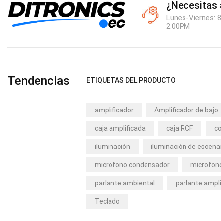
¿Necesitas
Lunes-Viernes: 8
2:00PM
Tendencias
ETIQUETAS DEL PRODUCTO
amplificador
Amplificador de bajo
caja amplificada
caja RCF
co
iluminación
iluminación de escena
microfono condensador
microfono
parlante ambiental
parlante ampli
Teclado