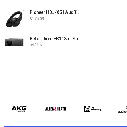
Pioneer HDJ-X5 | Audífonos para DJ
$
175,09
Beta Three EB118a | Sub Bajo Activo
$
901,61
Bose L1 PRO8 | Vertical Array
$
1.915,80
Beta Three N15a MP3 | Caja Activa
$
579,60
$
537,00