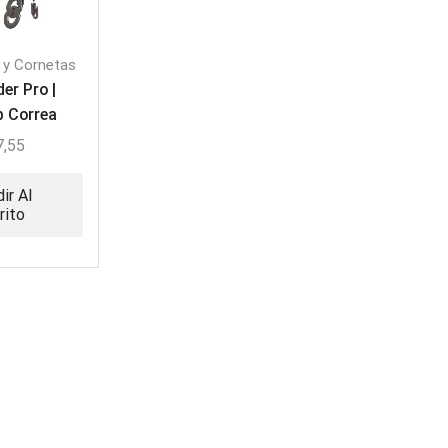
 y Cornetas
er Pro |
b Correa
ofón
7,55
ir Al
rito