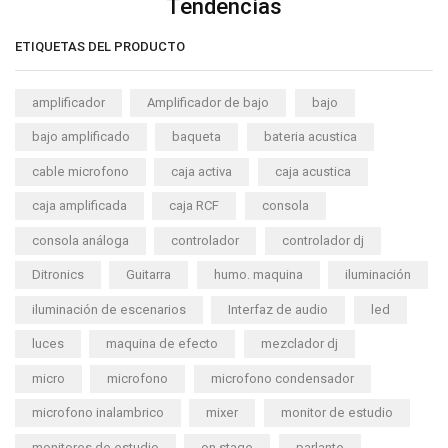
Tendencias
ETIQUETAS DEL PRODUCTO
amplificador
Amplificador de bajo
bajo
bajo amplificado
baqueta
bateria acustica
cable microfono
caja activa
caja acustica
caja amplificada
caja RCF
consola
consola análoga
controlador
controlador dj
Ditronics
Guitarra
humo. maquina
iluminación
iluminación de escenarios
Interfaz de audio
led
luces
maquina de efecto
mezclador dj
micro
microfono
microfono condensador
microfono inalambrico
mixer
monitor de estudio
monitores de estudio
on stage
parlante