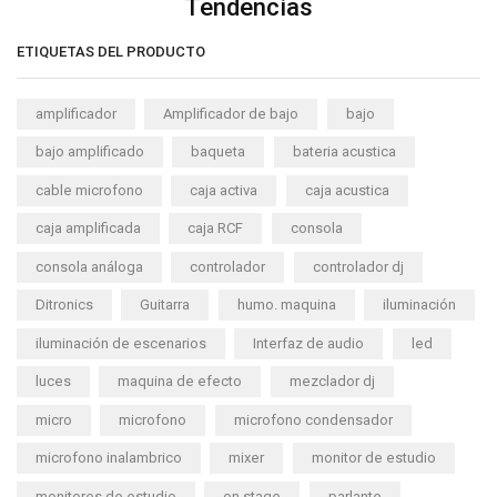
Tendencias
ETIQUETAS DEL PRODUCTO
amplificador
Amplificador de bajo
bajo
bajo amplificado
baqueta
bateria acustica
cable microfono
caja activa
caja acustica
caja amplificada
caja RCF
consola
consola análoga
controlador
controlador dj
Ditronics
Guitarra
humo. maquina
iluminación
iluminación de escenarios
Interfaz de audio
led
luces
maquina de efecto
mezclador dj
micro
microfono
microfono condensador
microfono inalambrico
mixer
monitor de estudio
monitores de estudio
on stage
parlante