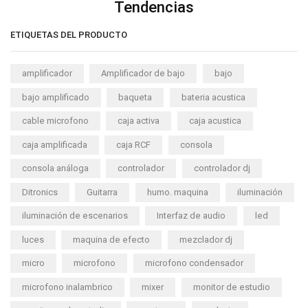
Tendencias
ETIQUETAS DEL PRODUCTO
amplificador
Amplificador de bajo
bajo
bajo amplificado
baqueta
bateria acustica
cable microfono
caja activa
caja acustica
caja amplificada
caja RCF
consola
consola análoga
controlador
controlador dj
Ditronics
Guitarra
humo. maquina
iluminación
iluminación de escenarios
Interfaz de audio
led
luces
maquina de efecto
mezclador dj
micro
microfono
microfono condensador
microfono inalambrico
mixer
monitor de estudio