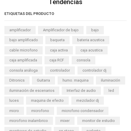
Tendencias
ETIQUETAS DEL PRODUCTO
amplificador
Amplificador de bajo
bajo
bajo amplificado
baqueta
bateria acustica
cable microfono
caja activa
caja acustica
caja amplificada
caja RCF
consola
consola análoga
controlador
controlador dj
Ditronics
Guitarra
humo. maquina
iluminación
iluminación de escenarios
Interfaz de audio
led
luces
maquina de efecto
mezclador dj
micro
microfono
microfono condensador
microfono inalambrico
mixer
monitor de estudio
monitores de estudio
on stage
parlante