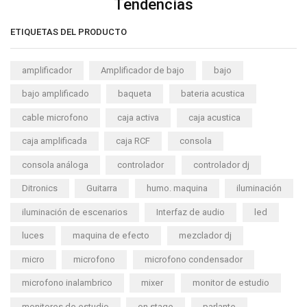
Tendencias
ETIQUETAS DEL PRODUCTO
amplificador
Amplificador de bajo
bajo
bajo amplificado
baqueta
bateria acustica
cable microfono
caja activa
caja acustica
caja amplificada
caja RCF
consola
consola análoga
controlador
controlador dj
Ditronics
Guitarra
humo. maquina
iluminación
iluminación de escenarios
Interfaz de audio
led
luces
maquina de efecto
mezclador dj
micro
microfono
microfono condensador
microfono inalambrico
mixer
monitor de estudio
monitores de estudio
on stage
parlante