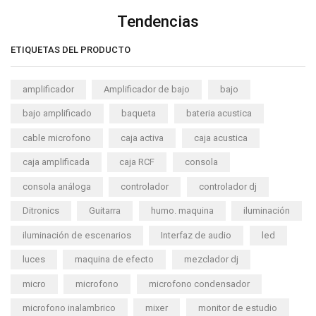
Tendencias
ETIQUETAS DEL PRODUCTO
amplificador
Amplificador de bajo
bajo
bajo amplificado
baqueta
bateria acustica
cable microfono
caja activa
caja acustica
caja amplificada
caja RCF
consola
consola análoga
controlador
controlador dj
Ditronics
Guitarra
humo. maquina
iluminación
iluminación de escenarios
Interfaz de audio
led
luces
maquina de efecto
mezclador dj
micro
microfono
microfono condensador
microfono inalambrico
mixer
monitor de estudio