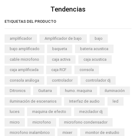
Tendencias
ETIQUETAS DEL PRODUCTO
amplificador
Amplificador de bajo
bajo
bajo amplificado
baqueta
bateria acustica
cable microfono
caja activa
caja acustica
caja amplificada
caja RCF
consola
consola análoga
controlador
controlador dj
Ditronics
Guitarra
humo. maquina
iluminación
iluminación de escenarios
Interfaz de audio
led
luces
maquina de efecto
mezclador dj
micro
microfono
microfono condensador
microfono inalambrico
mixer
monitor de estudio