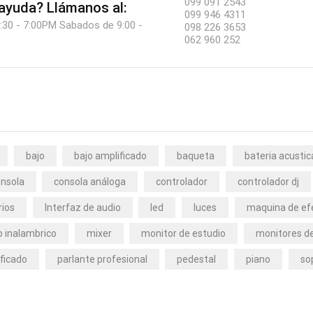
099 091 2543
 ayuda?
Llámanos al:
099 946 4311
:30 - 7:00PM Sabados de 9:00 -
098 226 3653
062 960 252
bajo
bajo amplificado
baqueta
bateria acustic
nsola
consola análoga
controlador
controlador dj
rios
Interfaz de audio
led
luces
maquina de ef
 inalambrico
mixer
monitor de estudio
monitores de
ficado
parlante profesional
pedestal
piano
so