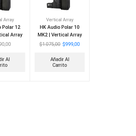
al Array
Vertical Array
 Polar 12
HK Audio Polar 10
tical Array
MK2 | Vertical Array
90,00
$
1.075,00
$
999,00
ir Al
Añadir Al
rito
Carrito