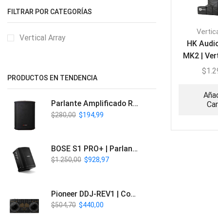
FILTRAR POR CATEGORÍAS
Vertic
Vertical Array
HK Audio
MK2 | Ver
$
1.2
PRODUCTOS EN TENDENCIA
Añad
Parlante Amplificado Recargable BT | Italy Audio ITL-PRO11
Car
$
280,00
$
194,99
BOSE S1 PRO+ | Parlante Profesional PA Inalámbrico
$
1.250,00
$
928,97
Pioneer DDJ-REV1 | Controlador DJ de 2 canales estilo Scratch
$
504,70
$
440,00