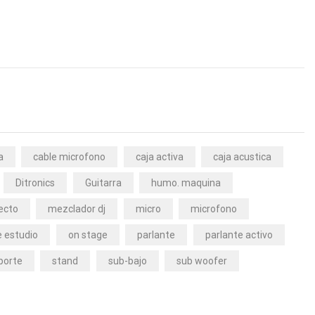
a
cable microfono
caja activa
caja acustica
Ditronics
Guitarra
humo. maquina
ecto
mezclador dj
micro
microfono
 estudio
on stage
parlante
parlante activo
porte
stand
sub-bajo
sub woofer