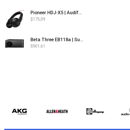
Pioneer HDJ-X5 | Audífonos para DJ
$
175,09
Beta Three EB118a | Sub Bajo Activo
$
901,61
Bose L1 PRO8 | Vertical Array
$
1.915,80
Beta Three N15a MP3 | Caja Activa
$
579,60
$
537,00