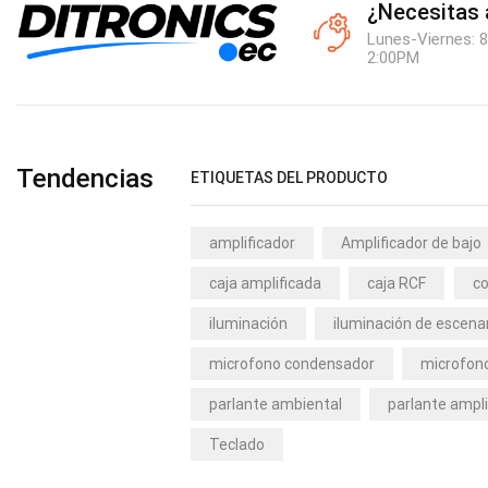
¿Necesitas
Lunes-Viernes: 8
2:00PM
Tendencias
ETIQUETAS DEL PRODUCTO
amplificador
Amplificador de bajo
caja amplificada
caja RCF
co
iluminación
iluminación de escena
microfono condensador
microfono
parlante ambiental
parlante ampli
Teclado