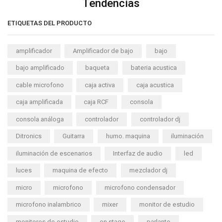
Tendencias
ETIQUETAS DEL PRODUCTO
amplificador
Amplificador de bajo
bajo
bajo amplificado
baqueta
bateria acustica
cable microfono
caja activa
caja acustica
caja amplificada
caja RCF
consola
consola análoga
controlador
controlador dj
Ditronics
Guitarra
humo. maquina
iluminación
iluminación de escenarios
Interfaz de audio
led
luces
maquina de efecto
mezclador dj
micro
microfono
microfono condensador
microfono inalambrico
mixer
monitor de estudio
monitores de estudio
on stage
parlante