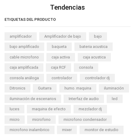
Tendencias
ETIQUETAS DEL PRODUCTO
amplificador
Amplificador de bajo
bajo
bajo amplificado
baqueta
bateria acustica
cable microfono
caja activa
caja acustica
caja amplificada
caja RCF
consola
consola análoga
controlador
controlador dj
Ditronics
Guitarra
humo. maquina
iluminación
iluminación de escenarios
Interfaz de audio
led
luces
maquina de efecto
mezclador dj
micro
microfono
microfono condensador
microfono inalambrico
mixer
monitor de estudio