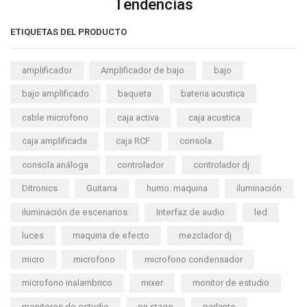
Tendencias
ETIQUETAS DEL PRODUCTO
amplificador
Amplificador de bajo
bajo
bajo amplificado
baqueta
bateria acustica
cable microfono
caja activa
caja acustica
caja amplificada
caja RCF
consola
consola análoga
controlador
controlador dj
Ditronics
Guitarra
humo. maquina
iluminación
iluminación de escenarios
Interfaz de audio
led
luces
maquina de efecto
mezclador dj
micro
microfono
microfono condensador
microfono inalambrico
mixer
monitor de estudio
monitores de estudio
on stage
parlante