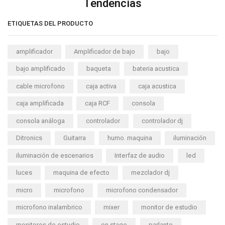
Tendencias
ETIQUETAS DEL PRODUCTO
amplificador
Amplificador de bajo
bajo
bajo amplificado
baqueta
bateria acustica
cable microfono
caja activa
caja acustica
caja amplificada
caja RCF
consola
consola análoga
controlador
controlador dj
Ditronics
Guitarra
humo. maquina
iluminación
iluminación de escenarios
Interfaz de audio
led
luces
maquina de efecto
mezclador dj
micro
microfono
microfono condensador
microfono inalambrico
mixer
monitor de estudio
monitores de estudio
on stage
parlante