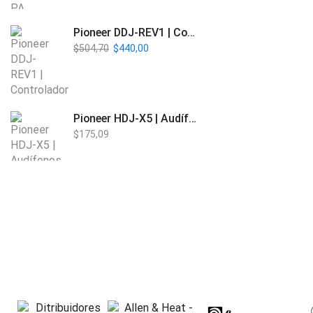
Pioneer DDJ-REV1 | Controlador DJ de 2 canales estilo Scratch
$
504,70
$
440,00
Pioneer HDJ-X5 | Audífonos para DJ
$
175,09
Beta Three EB118a | Sub Bajo Activo
$
901,61
Bose L1 PRO8 | Vertical Array
$
1.915,80