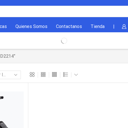
cas
Quienes Somos
Contactanos
Tienda
|
ED2214”