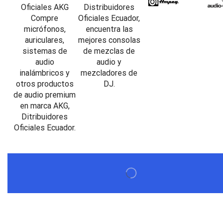
Beta Three N15a MP3 | Caja Activa
$
579,60
$
537,00