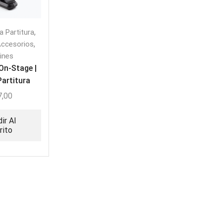
,
a Partitura
,
Accesorios
lines
On-Stage |
Partitura
able USB
7,00
ir Al
rito