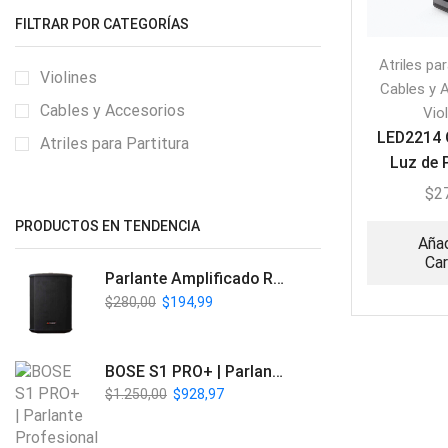
FILTRAR POR CATEGORÍAS
Atriles par
Violines
Cables y 
Cables y Accesorios
Vio
LED2214 
Atriles para Partitura
Luz de 
Recarg
$
2
PRODUCTOS EN TENDENCIA
Añad
Car
Parlante Amplificado Recargable BT | Italy Audio ITL-PRO11
$
280,00
$
194,99
BOSE S1 PRO+ | Parlante Profesional PA Inalámbrico
$
1.250,00
$
928,97