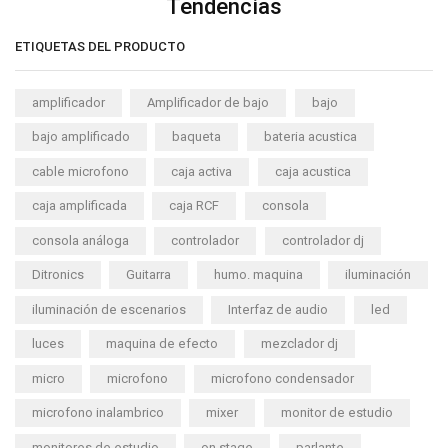
Tendencias
ETIQUETAS DEL PRODUCTO
amplificador
Amplificador de bajo
bajo
bajo amplificado
baqueta
bateria acustica
cable microfono
caja activa
caja acustica
caja amplificada
caja RCF
consola
consola análoga
controlador
controlador dj
Ditronics
Guitarra
humo. maquina
iluminación
iluminación de escenarios
Interfaz de audio
led
luces
maquina de efecto
mezclador dj
micro
microfono
microfono condensador
microfono inalambrico
mixer
monitor de estudio
monitores de estudio
on stage
parlante