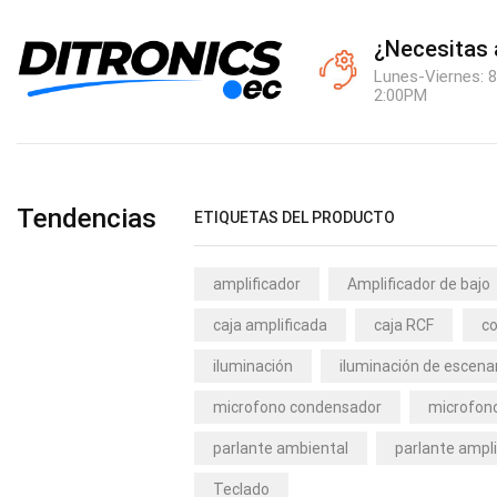
¿Necesitas
Lunes-Viernes: 8
2:00PM
Tendencias
ETIQUETAS DEL PRODUCTO
amplificador
Amplificador de bajo
caja amplificada
caja RCF
co
iluminación
iluminación de escena
microfono condensador
microfono
parlante ambiental
parlante ampli
Teclado