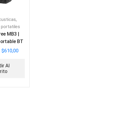
,
custicas
 portatiles
ree MB3 |
Portable BT
 8″
$
610,00
ir Al
rito