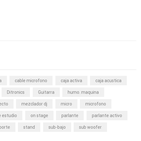
a
cable microfono
caja activa
caja acustica
Ditronics
Guitarra
humo. maquina
ecto
mezclador dj
micro
microfono
 estudio
on stage
parlante
parlante activo
porte
stand
sub-bajo
sub woofer