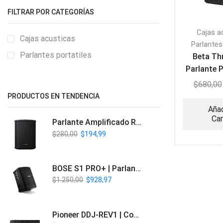
FILTRAR POR CATEGORÍAS
Cajas a
Cajas acusticas
Parlantes
Parlantes portatiles
Beta Th
Parlante 
de
$
680,00
PRODUCTOS EN TENDENCIA
Añad
Car
Parlante Amplificado Recargable BT | Italy Audio ITL-PRO11
$
280,00
$
194,99
BOSE S1 PRO+ | Parlante Profesional PA Inalámbrico
$
1.250,00
$
928,97
Pioneer DDJ-REV1 | Controlador DJ de 2 canales estilo Scratch