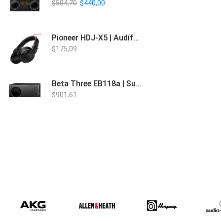
$
504,70
$
440,00
Pioneer HDJ-X5 | Audífonos para DJ
$
175,09
Beta Three EB118a | Sub Bajo Activo
$
901,61
Bose L1 PRO8 | Vertical Array
$
1.915,80
Beta Three N15a MP3 | Caja Activa
$
579,60
$
537,00