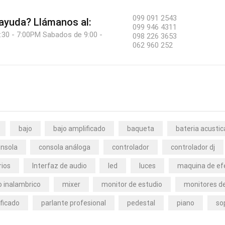
099 091 2543
 ayuda?
Llámanos al:
099 946 4311
:30 - 7:00PM Sabados de 9:00 -
098 226 3653
062 960 252
bajo
bajo amplificado
baqueta
bateria acustic
nsola
consola análoga
controlador
controlador dj
rios
Interfaz de audio
led
luces
maquina de ef
 inalambrico
mixer
monitor de estudio
monitores de
ficado
parlante profesional
pedestal
piano
so