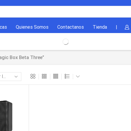
cas
Quienes Somos
Contactanos
Tienda
|
gic Box Beta Three”