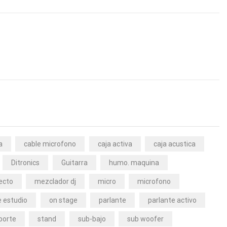
a
cable microfono
caja activa
caja acustica
Ditronics
Guitarra
humo. maquina
ecto
mezclador dj
micro
microfono
 estudio
on stage
parlante
parlante activo
porte
stand
sub-bajo
sub woofer