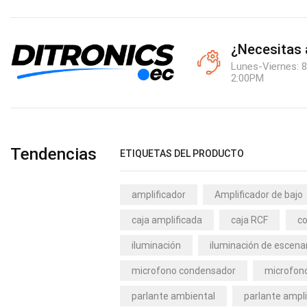
¿Necesitas
Lunes-Viernes: 8
2:00PM
Tendencias
ETIQUETAS DEL PRODUCTO
amplificador
Amplificador de bajo
caja amplificada
caja RCF
co
iluminación
iluminación de escena
microfono condensador
microfono
parlante ambiental
parlante ampli