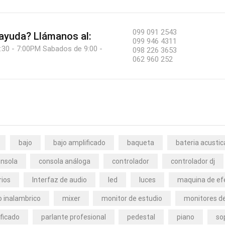
099 091 2543
 ayuda?
Llámanos al:
099 946 4311
:30 - 7:00PM Sabados de 9:00 -
098 226 3653
062 960 252
bajo
bajo amplificado
baqueta
bateria acustic
nsola
consola análoga
controlador
controlador dj
rios
Interfaz de audio
led
luces
maquina de ef
 inalambrico
mixer
monitor de estudio
monitores de
ficado
parlante profesional
pedestal
piano
so