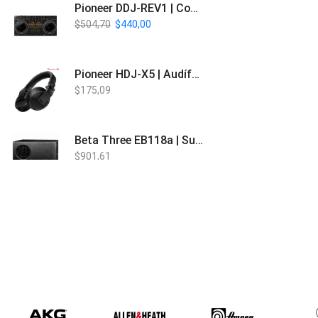
Pioneer DDJ-REV1 | Controlador DJ de 2 canales estilo Scratch
$
504,70
$
440,00
Pioneer HDJ-X5 | Audífonos para DJ
$
175,09
Beta Three EB118a | Sub Bajo Activo
$
901,61
Bose L1 PRO8 | Vertical Array
$
1.915,80
Beta Three N15a MP3 | Caja Activa
$
579,60
$
537,00