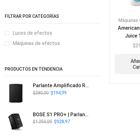
FILTRAR POR CATEGORÍAS
Máquinas 
American
Luces de efectos
Juice 
Máquinas de eféctos
$
2
Añad
Car
PRODUCTOS EN TENDENCIA
Parlante Amplificado Recargable BT | Italy Audio ITL-PRO11
$
280,00
$
194,99
BOSE S1 PRO+ | Parlante Profesional PA Inalámbrico
$
1.250,00
$
928,97