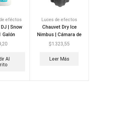
de eféctos
Luces de efectos
 DJ | Snow
Chauvet Dry Ice
1 Galón
Nimbus | Cámara de
niebla Humo Bajo
9,20
$
1.323,55
ir Al
Leer Más
rito