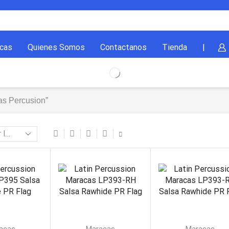
cas
Quienes Somos
Contactanos
Tienda
|
as Percusion”