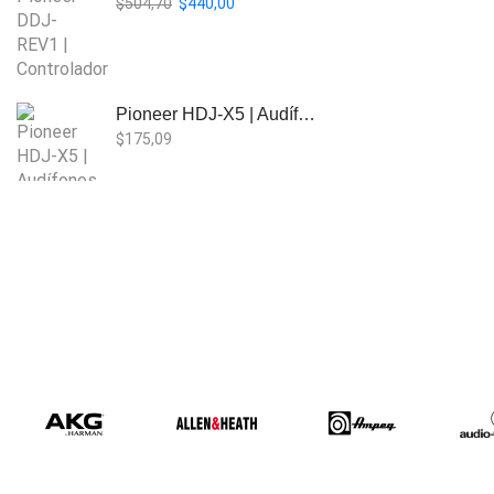
$
504,70
$
440,00
Pioneer HDJ-X5 | Audífonos para DJ
$
175,09
Beta Three EB118a | Sub Bajo Activo
$
901,61
Bose L1 PRO8 | Vertical Array
$
1.915,80
Beta Three N15a MP3 | Caja Activa