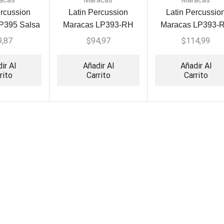
acas
Maracas
Maracas
ercussion
Latin Percussion
Latin Percussio
P395 Salsa
Maracas LP393-RH
Maracas LP393-
 PR Flag
Salsa Rawhide PR
Salsa Rawhide 
9,87
$
94,97
$
114,99
Flag
Flag
ir Al
Añadir Al
Añadir Al
rito
Carrito
Carrito