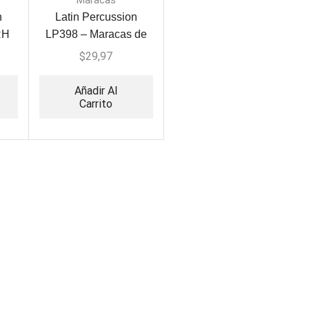
Maracas
n
Latin Percussion
RH
LP398 – Maracas de
PR
Fibra
$
29,97
Añadir Al
Carrito