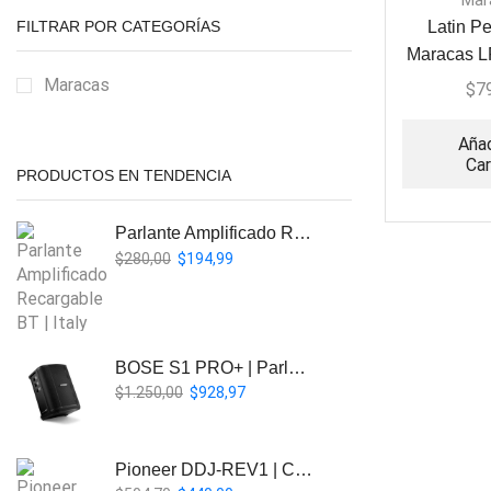
Mar
FILTRAR POR CATEGORÍAS
Latin P
Maracas L
Rawhide
Maracas
$
7
Añad
Car
PRODUCTOS EN TENDENCIA
Parlante Amplificado Recargable BT | Italy Audio ITL-PRO11
$
280,00
$
194,99
BOSE S1 PRO+ | Parlante Profesional PA Inalámbrico
$
1.250,00
$
928,97
Pioneer DDJ-REV1 | Controlador DJ de 2 canales estilo Scratch