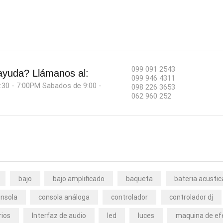
099 091 2543
ayuda?
Llámanos al:
099 946 4311
:30 - 7:00PM Sabados de 9:00 -
098 226 3653
062 960 252
bajo
bajo amplificado
baqueta
bateria acustic
nsola
consola análoga
controlador
controlador dj
rios
Interfaz de audio
led
luces
maquina de ef