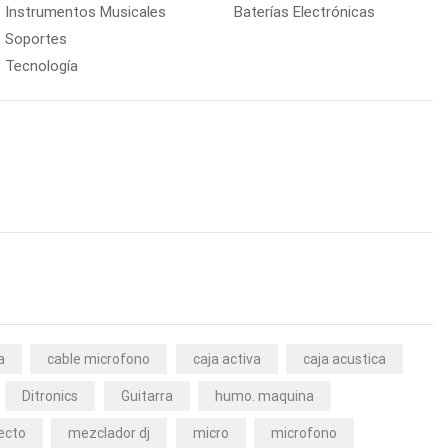
Instrumentos Musicales
Baterías Electrónicas
Soportes
Tecnología
a
cable microfono
caja activa
caja acustica
Ditronics
Guitarra
humo. maquina
ecto
mezclador dj
micro
microfono