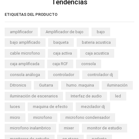
Tendencias
ETIQUETAS DEL PRODUCTO
amplificador
Amplificador de bajo
bajo
bajo amplificado
baqueta
bateria acustica
cable microfono
caja activa
caja acustica
caja amplificada
caja RCF
consola
consola análoga
controlador
controlador dj
Ditronics
Guitarra
humo. maquina
iluminación
iluminación de escenarios
Interfaz de audio
led
luces
maquina de efecto
mezclador dj
micro
microfono
microfono condensador
microfono inalambrico
mixer
monitor de estudio
monitores de estudio
on stage
parlante