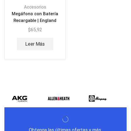
Accesorios
Megáfono con Batería
Recargable | England
ER67
$
65,92
Leer Más
Obtenga las últimas ofertas y más.