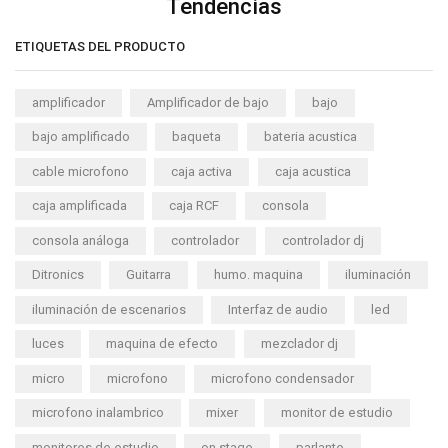
Tendencias
ETIQUETAS DEL PRODUCTO
amplificador
Amplificador de bajo
bajo
bajo amplificado
baqueta
bateria acustica
cable microfono
caja activa
caja acustica
caja amplificada
caja RCF
consola
consola análoga
controlador
controlador dj
Ditronics
Guitarra
humo. maquina
iluminación
iluminación de escenarios
Interfaz de audio
led
luces
maquina de efecto
mezclador dj
micro
microfono
microfono condensador
microfono inalambrico
mixer
monitor de estudio
monitores de estudio
on stage
parlante