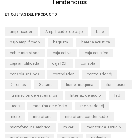
Tendencias
ETIQUETAS DEL PRODUCTO
amplificador
Amplificador de bajo
bajo
bajo amplificado
baqueta
bateria acustica
cable microfono
caja activa
caja acustica
caja amplificada
caja RCF
consola
consola análoga
controlador
controlador dj
Ditronics
Guitarra
humo. maquina
iluminación
iluminación de escenarios
Interfaz de audio
led
luces
maquina de efecto
mezclador dj
micro
microfono
microfono condensador
microfono inalambrico
mixer
monitor de estudio
monitores de estudio
on stage
parlante