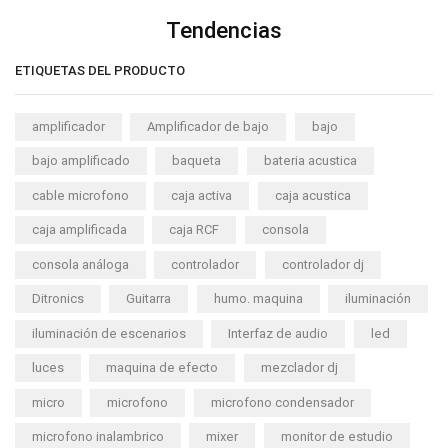
Tendencias
ETIQUETAS DEL PRODUCTO
amplificador
Amplificador de bajo
bajo
bajo amplificado
baqueta
bateria acustica
cable microfono
caja activa
caja acustica
caja amplificada
caja RCF
consola
consola análoga
controlador
controlador dj
Ditronics
Guitarra
humo. maquina
iluminación
iluminación de escenarios
Interfaz de audio
led
luces
maquina de efecto
mezclador dj
micro
microfono
microfono condensador
microfono inalambrico
mixer
monitor de estudio