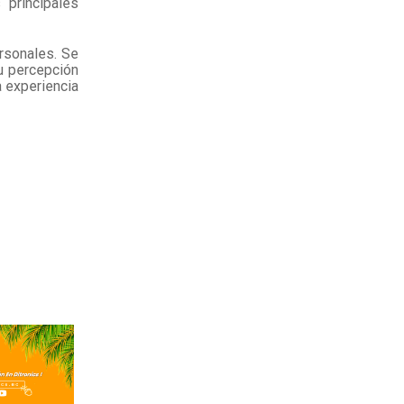
 principales
rsonales. Se
u percepción
 experiencia