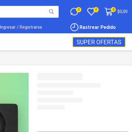
0
0
0
$
0,00
Rastrear Pedido
Ingresar / Registrarse
SUPER OFERTAS