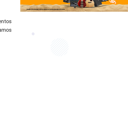
entos
zamos