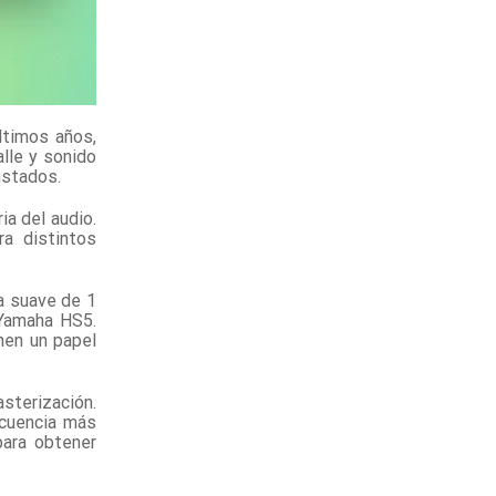
ltimos años,
lle y sonido
ustados.
a del audio.
a distintos
a suave de 1
 Yamaha HS5.
nen un papel
sterización.
ecuencia más
para obtener