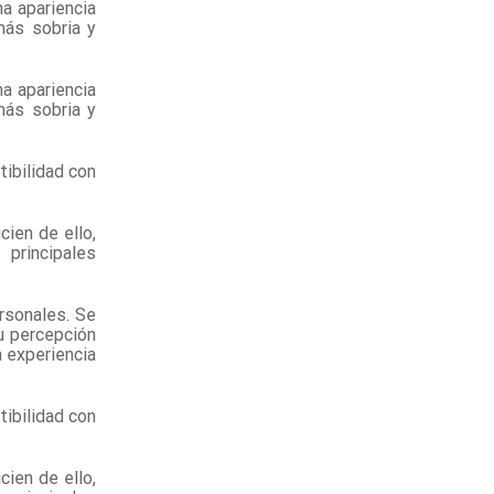
a apariencia
más sobria y
a apariencia
más sobria y
ibilidad con
ien de ello,
 principales
rsonales. Se
u percepción
 experiencia
ibilidad con
ien de ello,