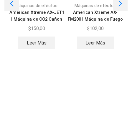
Máquinas de eféctos
Máquinas de eféctos
American Xtreme AX-JET1
American Xtreme AX-
A
| Máquina de CO2 Cañon
FM200 | Máquina de Fuego
DMX
200W
$
150,00
$
102,00
Leer Más
Leer Más