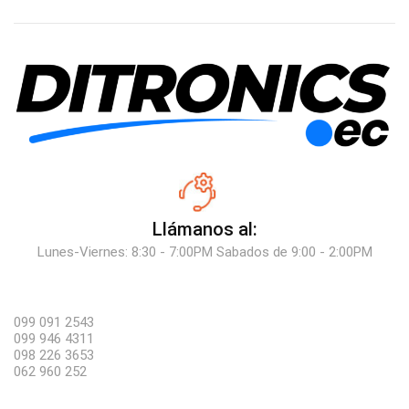
Llámanos al:
Lunes-Viernes: 8:30 - 7:00PM Sabados de 9:00 - 2:00PM
099 091 2543
099 946 4311
098 226 3653
062 960 252