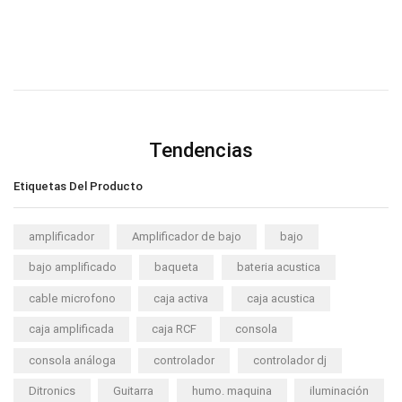
Tendencias
Etiquetas Del Producto
amplificador
Amplificador de bajo
bajo
bajo amplificado
baqueta
bateria acustica
cable microfono
caja activa
caja acustica
caja amplificada
caja RCF
consola
consola análoga
controlador
controlador dj
Ditronics
Guitarra
humo. maquina
iluminación