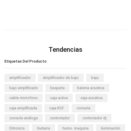
Tendencias
Etiquetas Del Producto
amplificador
Amplificador de bajo
bajo
bajo amplificado
baqueta
bateria acustica
cable microfono
caja activa
caja acustica
caja amplificada
caja RCF
consola
consola análoga
controlador
controlador dj
Ditronics
Guitarra
humo. maquina
iluminación