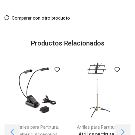
Comparar con otro producto
Productos Relacionados
,
Atriles para Partitura
Atriles para Partitura
,
Atril de partirura |
A
Cables y Accesorios