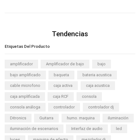
Tendencias
Etiquetas Del Producto
amplificador
Amplificador de bajo
bajo
bajo amplificado
baqueta
bateria acustica
cable microfono
caja activa
caja acustica
caja amplificada
caja RCF
consola
consola análoga
controlador
controlador dj
Ditronics
Guitarra
humo. maquina
iluminación
iluminación de escenarios
Interfaz de audio
led
luces
maquina de efecto
mezclador dj