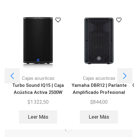
Cajas acusticas
Cajas acusticas
Turbo Sound IQ15 | Caja
Yamaha DBR12 | Parlante
QS
Acústica Activa 2500W
Amplificado Profesional
$
1.322,50
$
844,00
Leer Más
Leer Más